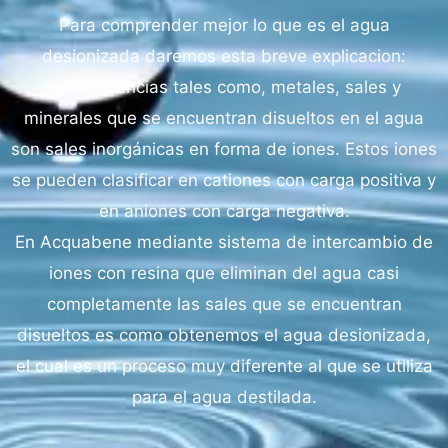
Para comprender mejor lo que es el agua
desionizada daremos esta breve explicacion:
Las sustancias tales como, metales, sales y
minerales que se encuentran disueltos en el agua
son sales inorgánicas en forma de iones. Estos iones
se pueden clasificar en cationes con carga positiva y
en aniones con carga negativa.
En Acquabene mediante sistema de intercambio de
iones con resina que eliminan del agua casi
completamente las sales que se encuentran
disueltos es como obtenemos el agua desionizada,
el cual es un proceso muy diferente al que se utiliza
para el agua destilada.